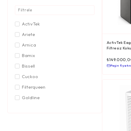
Outlet/Depo
Premium Ürünler
Su Arıtma Cihazları
ActivTek
Ütüler
Ariete
ActivTek Eag
Arnica
Filtresiz Ko
Bamix
₺
149.000,0
Bissell
Peşin fiyatın
Cuckoo
Filterqueen
Goldline
Greentech
Hizero
iRobot