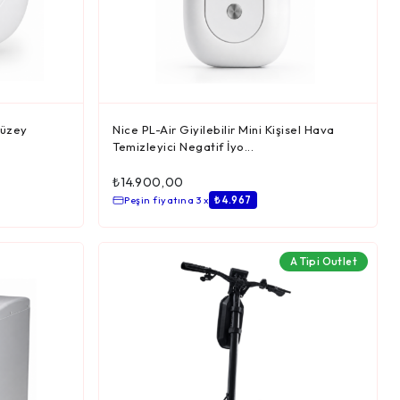
yüzey
Nice PL-Air Giyilebilir Mini Kişisel Hava
Temizleyici Negatif İyo...
₺
14.900,00
Peşin fiyatına 3 x
₺ 4.967
A Tipi Outlet