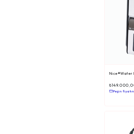
Nice®Water H
₺
149.000,0
Peşin fiyatın