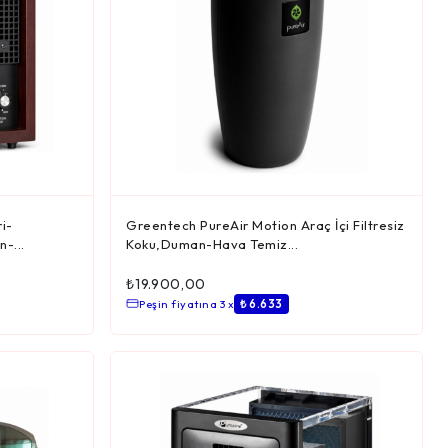
i-
Greentech PureAir Motion Araç İçi Filtresiz
-...
Koku,Duman-Hava Temiz...
₺
19.900,00
Peşin fiyatına 3 x
₺ 6.633