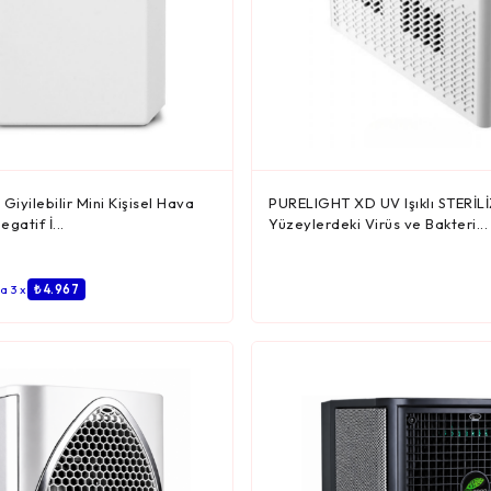
 Giyilebilir Mini Kişisel Hava
PURELIGHT XD UV Işıklı STERİ
gatif İ...
Yüzeylerdeki Virüs ve Bakteri...
a 3 x
₺ 4.967