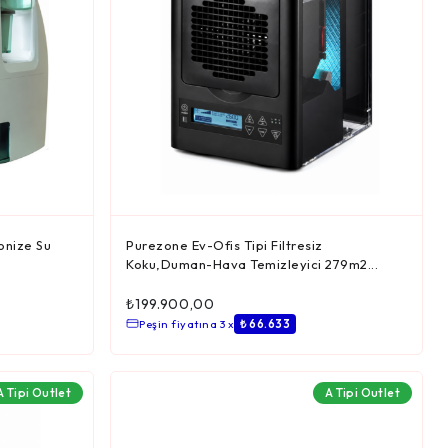
yonize Su
Purezone Ev-Ofis Tipi Filtresiz
Koku,Duman-Hava Temizleyici 279m2...
₺
199.900,00
Peşin fiyatına 3 x
₺ 66.633
A Tipi Outlet
A Tipi Outlet