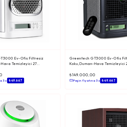
T3000 Ev-Ofis Filtresiz
Greentech GT3000 Ev-Ofis Filt
ava Temizleyici 27...
Koku,Duman-Hava Temizleyici 2
0
₺
149.000,00
a 3 x
₺ 49.667
Peşin fiyatına 3 x
₺ 49.667