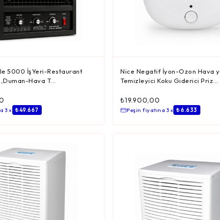
le 5000 İşYeri-Restaurant
Nice Negatif İyon-Ozon Hava 
ku,Duman-Hava T...
Temizleyici Koku Giderici Priz...
0
₺
19.900,00
a 3 x
₺ 49.667
Peşin fiyatına 3 x
₺ 6.633