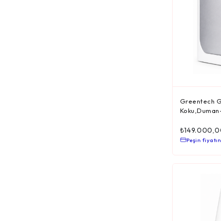
Greentech G
Koku,Duman-H
₺
149.000,0
Peşin fiyatın