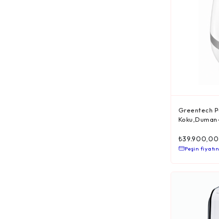
Greentech Pu
Koku,Duman-
₺
39.900,00
Peşin fiyatın