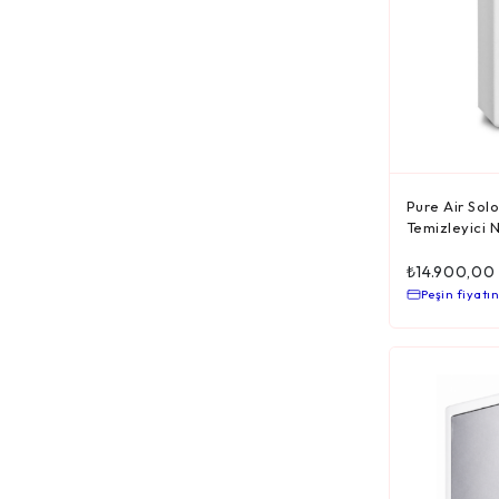
Pure Air
Purezone
Remoska
Sebo
SteamOne
Pure Air Solo
Thomas
Temizleyici Ne
₺
14.900,00
Peşin fiyatın