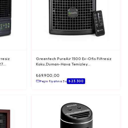
resiz
Greentech PureAir 1500 Ev-Ofis Filtresiz
7...
Koku,Duman-Hava Temizley...
₺
69.900,00
Peşin fiyatına 3 x
₺ 23.300