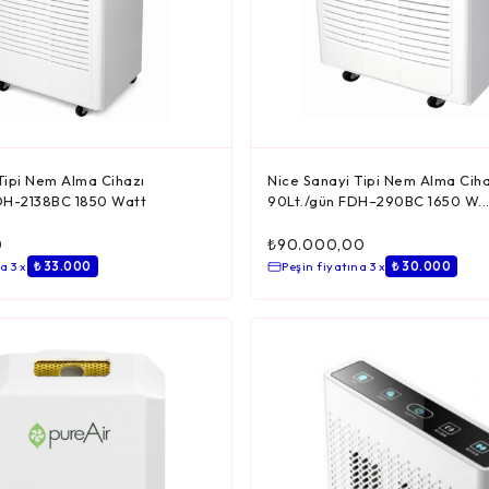
Tipi Nem Alma Cihazı
Nice Sanayi Tipi Nem Alma Ciha
FDH-2138BC 1850 Watt
90Lt./gün FDH–290BC 1650 W..
0
₺
90.000,00
a 3 x
₺ 33.000
Peşin fiyatına 3 x
₺ 30.000