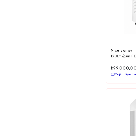
Jibo
Johnson
Karcher
Libelle
Nice Sanayi 
Mamibot
130Lt./gün 
Master Profi
₺
99.000,0
Medisana
Peşin fiyatın
Nice
Nice®Water
Nicevap
Nilfisk
Polti