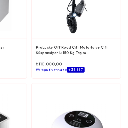
zı
ProLucky Off Road Çift Motorlu ve Çift
.
Süspansiyonlu 150 Kg Taşım...
₺
110.000,00
Peşin fiyatına 3 x
₺ 36.667