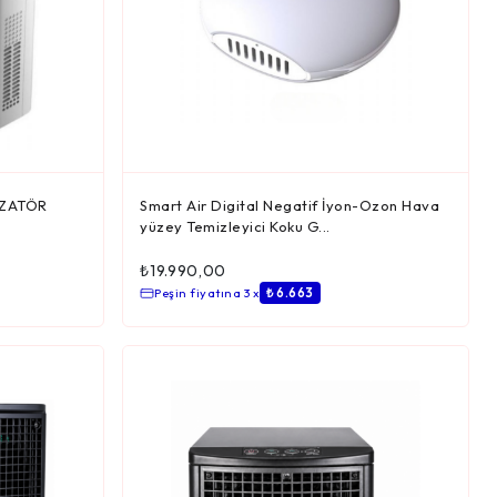
LİZATÖR
Smart Air Digital Negatif İyon-Ozon Hava
yüzey Temizleyici Koku G...
₺
19.990,00
Peşin fiyatına 3 x
₺ 6.663