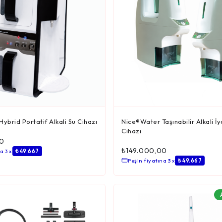
ybrid Portatif Alkali Su Cihazı
Nice®Water Taşınabilir Alkali İ
Cihazı
0
₺
149.000,00
a 3 x
₺ 49.667
Peşin fiyatına 3 x
₺ 49.667