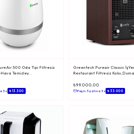
reAir 500 Oda Tipi Filtresiz
Greentech Pureair Classic İşYer
Hava Temizley...
Restaurant Filtresiz Koku,Duman
₺
99.000,00
a 3 x
₺ 13.300
Peşin fiyatına 3 x
₺ 33.000