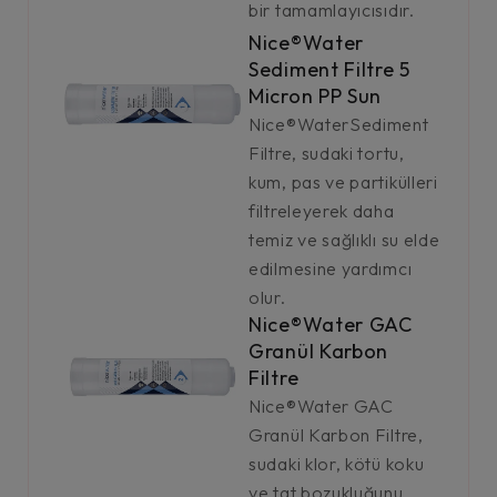
bir tamamlayıcısıdır.
Nice®Water
Sediment Filtre 5
Micron PP Sun
Nice®WaterSediment
Filtre, sudaki tortu,
kum, pas ve partikülleri
filtreleyerek daha
temiz ve sağlıklı su elde
edilmesine yardımcı
olur.
Nice®Water GAC
Granül Karbon
Filtre
Nice®Water GAC
Granül Karbon Filtre,
sudaki klor, kötü koku
ve tat bozukluğunu