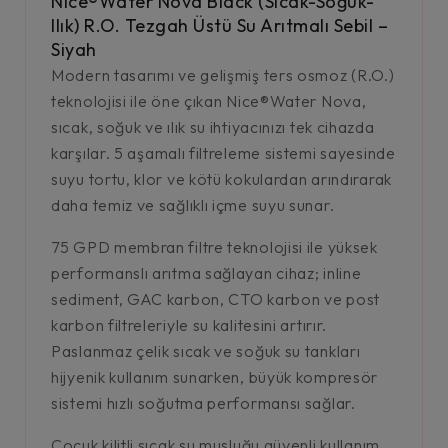
Nice®Water Nova Black (Sıcak-Soğuk-
Ilık) R.O. Tezgah Üstü Su Arıtmalı Sebil –
Siyah
Modern tasarımı ve gelişmiş ters osmoz (R.O.)
teknolojisi ile öne çıkan Nice®Water Nova,
sıcak, soğuk ve ılık su ihtiyacınızı tek cihazda
karşılar. 5 aşamalı filtreleme sistemi sayesinde
suyu tortu, klor ve kötü kokulardan arındırarak
daha temiz ve sağlıklı içme suyu sunar.
75 GPD membran filtre teknolojisi ile yüksek
performanslı arıtma sağlayan cihaz; inline
sediment, GAC karbon, CTO karbon ve post
karbon filtreleriyle su kalitesini artırır.
Paslanmaz çelik sıcak ve soğuk su tankları
hijyenik kullanım sunarken, büyük kompresör
sistemi hızlı soğutma performansı sağlar.
Çocuk kilitli sıcak su musluğu güvenli kullanım