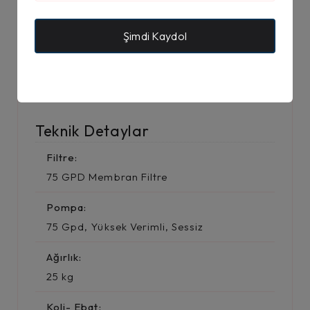
tuzlar, bakteriler ve
zararlı maddelerin
Şimdi Kaydol
%99’a kadar
giderilmesine yardımcı
olur.
Teknik Detaylar
Filtre:
75 GPD Membran Filtre
Pompa:
75 Gpd, Yüksek Verimli, Sessiz
Ağırlık:
25 kg
Koli- Ebat: