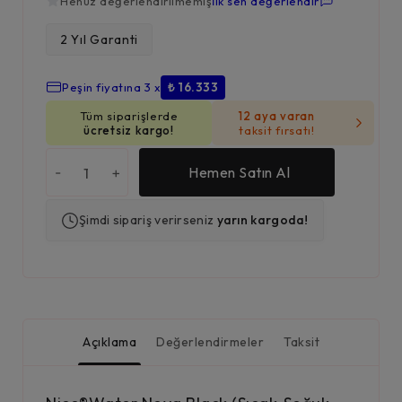
Henüz değerlendirilmemiş
İlk sen değerlendir
2 Yıl Garanti
₺
49.000,00
Peşin fiyatına 3 x
₺ 16.333
Tüm siparişlerde
12 aya varan
ücretsiz kargo!
taksit fırsatı!
-
+
Hemen Satın Al
Şimdi sipariş verirseniz
yarın kargoda!
Açıklama
Değerlendirmeler
Taksit