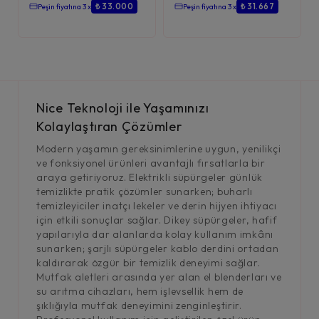
₺ 33.000
₺ 31.667
Peşin fiyatına 3 x
Peşin fiyatına 3 x
Nice Teknoloji ile Yaşamınızı
Kolaylaştıran Çözümler
Modern yaşamın gereksinimlerine uygun, yenilikçi
ve fonksiyonel ürünleri avantajlı fırsatlarla bir
araya getiriyoruz. Elektrikli süpürgeler günlük
temizlikte pratik çözümler sunarken; buharlı
temizleyiciler inatçı lekeler ve derin hijyen ihtiyacı
için etkili sonuçlar sağlar. Dikey süpürgeler, hafif
yapılarıyla dar alanlarda kolay kullanım imkânı
sunarken; şarjlı süpürgeler kablo derdini ortadan
kaldırarak özgür bir temizlik deneyimi sağlar.
Mutfak aletleri arasında yer alan el blenderları ve
su arıtma cihazları, hem işlevsellik hem de
şıklığıyla mutfak deneyimini zenginleştirir.