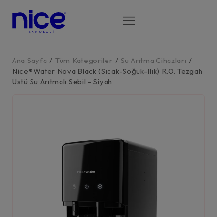
Ana Sayfa
/
Tüm Kategoriler
/
Su Arıtma Cihazları
/
Nice®Water Nova Black (Sıcak-Soğuk-Ilık) R.O. Tezgah
Üstü Su Arıtmalı Sebil – Siyah