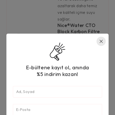
azaltarak daha temiz
ve kaliteli içme suyu
sağlar.
Nice®Water CTO
Block Karbon Filtre
– Su Arıtma Cihazı
Karbon Filtresi
Nice®Water CTO
Karbon Filtre,
suyunuzdaki klor, kötü
E-bültene kayıt ol, anında
koku ve tat
%5 indirim kazan!
bozukluğunu azaltarak
daha temiz ve kaliteli
içme suyu sağlar
Filmtec Dow
Suda bulunan ağır
metaller, çözünmüş