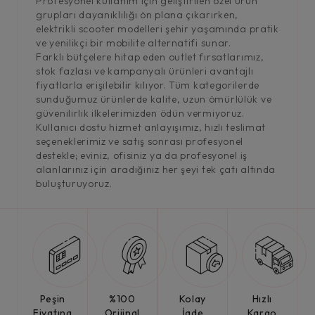
Profesyonel kullanım için geliştirilen özel ürün
grupları dayanıklılığı ön plana çıkarırken,
elektrikli scooter modelleri şehir yaşamında pratik
ve yenilikçi bir mobilite alternatifi sunar.
Farklı bütçelere hitap eden outlet fırsatlarımız,
stok fazlası ve kampanyalı ürünleri avantajlı
fiyatlarla erişilebilir kılıyor. Tüm kategorilerde
sunduğumuz ürünlerde kalite, uzun ömürlülük ve
güvenilirlik ilkelerimizden ödün vermiyoruz.
Kullanıcı dostu hizmet anlayışımız, hızlı teslimat
seçeneklerimiz ve satış sonrası profesyonel
destekle; eviniz, ofisiniz ya da profesyonel iş
alanlarınız için aradığınız her şeyi tek çatı altında
buluşturuyoruz.
Peşin
%100
Kolay
Hızlı
Fiyatına
Orijinal
İade
Kargo