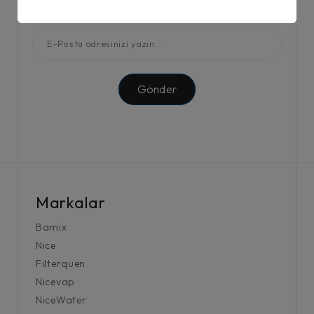
olmak için kaydolun.
Gönder
Markalar
Bamix
Nice
Filterquen
Nicevap
NiceWater