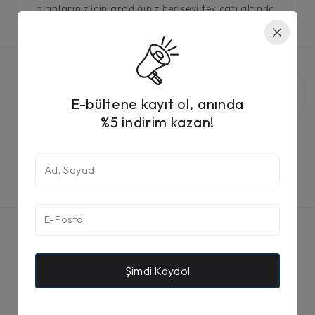
alanlarınız için aradığınız her şeyi tek çatı altında
buluşturuyoruz.
E-bültene kayıt ol, anında
%5 indirim kazan!
Peşin
%100
Kolay
Hızlı
Fiyatına
Orijinal
İade
Kargo
Taksit
Ürün
Avantajı
Şimdi Kaydol
E-Bülten Kayıt
Kampanya ve yeniliklerimizden haberdar