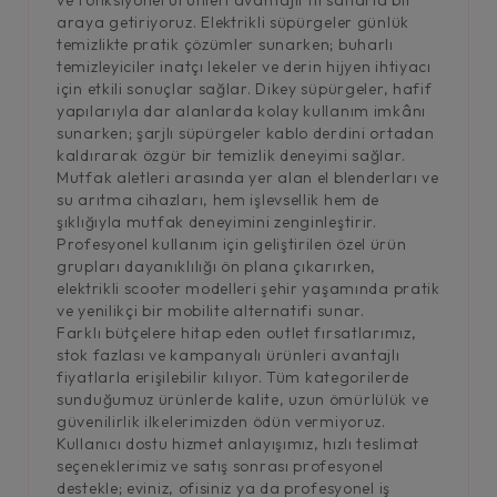
araya getiriyoruz. Elektrikli süpürgeler günlük
temizlikte pratik çözümler sunarken; buharlı
temizleyiciler inatçı lekeler ve derin hijyen ihtiyacı
için etkili sonuçlar sağlar. Dikey süpürgeler, hafif
yapılarıyla dar alanlarda kolay kullanım imkânı
sunarken; şarjlı süpürgeler kablo derdini ortadan
kaldırarak özgür bir temizlik deneyimi sağlar.
Mutfak aletleri arasında yer alan el blenderları ve
su arıtma cihazları, hem işlevsellik hem de
şıklığıyla mutfak deneyimini zenginleştirir.
Profesyonel kullanım için geliştirilen özel ürün
grupları dayanıklılığı ön plana çıkarırken,
elektrikli scooter modelleri şehir yaşamında pratik
ve yenilikçi bir mobilite alternatifi sunar.
Farklı bütçelere hitap eden outlet fırsatlarımız,
stok fazlası ve kampanyalı ürünleri avantajlı
fiyatlarla erişilebilir kılıyor. Tüm kategorilerde
sunduğumuz ürünlerde kalite, uzun ömürlülük ve
güvenilirlik ilkelerimizden ödün vermiyoruz.
Kullanıcı dostu hizmet anlayışımız, hızlı teslimat
seçeneklerimiz ve satış sonrası profesyonel
destekle; eviniz, ofisiniz ya da profesyonel iş