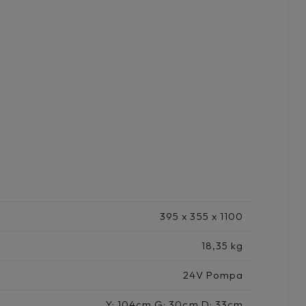
395 x 355 x 1100
18,35 kg
24V Pompa
Y: 104cm G: 30cm D: 33cm