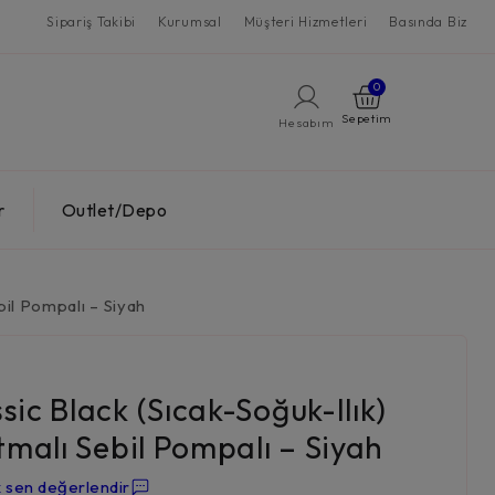
Sipariş Takibi
Kurumsal
Müşteri Hizmetleri
Basında Biz
0
Hesabım
r
Outlet/Depo
bil Pompalı – Siyah
ic Black (Sıcak-Soğuk-Ilık)
tmalı Sebil Pompalı – Siyah
k sen değerlendir