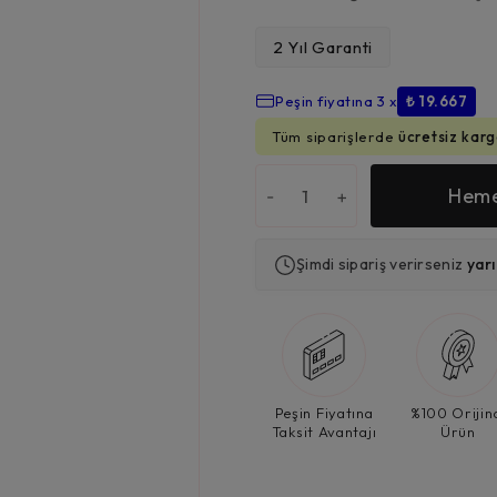
2 Yıl Garanti
₺
59.000,00
Peşin fiyatına 3 x
₺ 19.667
Tüm siparişlerde
ücretsiz karg
Heme
-
+
Şimdi sipariş verirseniz
yar
Peşin Fiyatına
%100 Orijin
Taksit Avantajı
Ürün