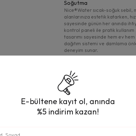
Soğutma
Nice®Water sıcak-soğuk sebil, 
alanlarınıza estetik katarken, hı
sayesinde günün her anında ihtiy
kontrol paneli ile pratik kullan
tasarımı sayesinde hem ev hem ofi
dağıtım sistemi ve damlama önley
deneyim sunar.
E-bültene kayıt ol, anında
%5 indirim kazan!
 sebili, şık görünümü ve
ine estetik bir dokunuş katar.
i sunarak günlük kullanımda