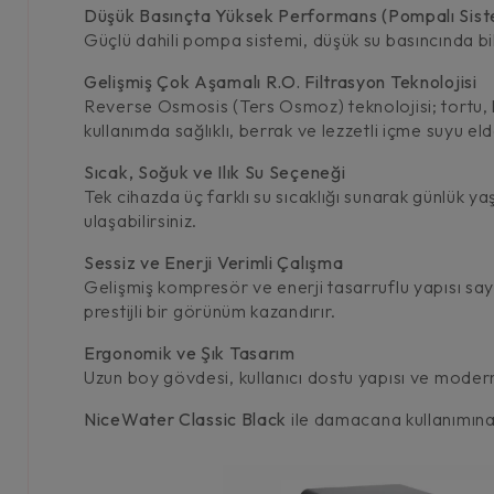
Düşük Basınçta Yüksek Performans (Pompalı Sis
Güçlü dahili pompa sistemi, düşük su basıncında bil
Gelişmiş Çok Aşamalı R.O. Filtrasyon Teknolojisi
Reverse Osmosis (Ters Osmoz) teknolojisi; tortu, kl
kullanımda sağlıklı, berrak ve lezzetli içme suyu el
Sıcak, Soğuk ve Ilık Su Seçeneği
Tek cihazda üç farklı su sıcaklığı sunarak günlük y
ulaşabilirsiniz.
Sessiz ve Enerji Verimli Çalışma
Gelişmiş kompresör ve enerji tasarruflu yapısı say
prestijli bir görünüm kazandırır.
Ergonomik ve Şık Tasarım
Uzun boy gövdesi, kullanıcı dostu yapısı ve modern 
NiceWater
Classic Black
ile damacana kullanımına 