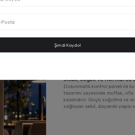
Şimdi Kaydol
Sıcak, Soğuk ve Normal Su D
Dokunmatik kontrol paneli ile kul
tasarımı sayesinde mutfak, ofi
kazandırır. Güçlü soğutma ve ıs
sağlayan sebil, dayanıklı yapısı s