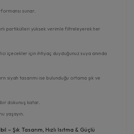
erformansı sunar.
ı partikülleri yüksek verimle filtreleyerek her
tici içecekler için ihtiyaç duyduğunuz suya anında
ern siyah tasarımı ise bulunduğu ortama şık ve
 bir dokunuş katar.
unu yaşayın.
l – Şık Tasarım, Hızlı Isıtma & Güçlü