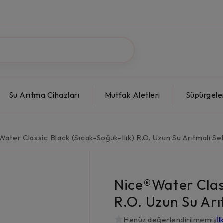
Su Arıtma Cihazları
Mutfak Aletleri
Süpürgele
ater Classic Black (Sıcak-Soğuk-Ilık) R.O. Uzun Su Arıtmalı Se
Nice®Water Class
R.O. Uzun Su Arı
Henüz değerlendirilmemiş
İl