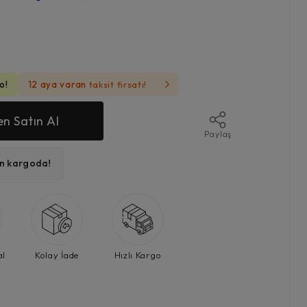
o!
12 aya varan
taksit fırsatı!
n Satın Al
Paylaş
ın kargoda!
al
Kolay İade
Hızlı Kargo