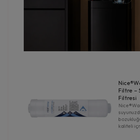
Nice®W
Filtre 
Filtresi
Nice®Wat
suyunuzda
bozukluğ
kaliteli 