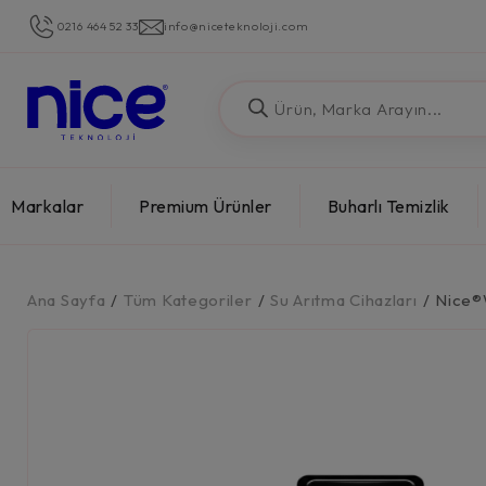
0216 464 52 33
info@niceteknoloji.com
Markalar
Premium Ürünler
Buharlı Temizlik
Ana Sayfa
/
Tüm Kategoriler
/
Su Arıtma Cihazları
/
Nice®W