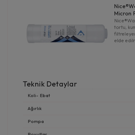
Nice®Wa
Micron 
Nice®Wat
tortu, ku
filtreley
elde edil
Teknik Detaylar
Koli- Ebat
Ağırlık
Pompa
Boyutlar