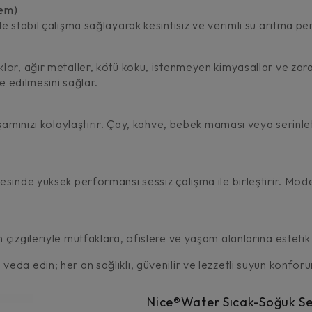
tem)
e stabil çalışma sağlayarak kesintisiz ve verimli su arıtma p
or, ağır metaller, kötü koku, istenmeyen kimyasallar ve zararl
de edilmesini sağlar.
aşamınızı kolaylaştırır. Çay, kahve, bebek maması veya serinle
esinde yüksek performansı sessiz çalışma ile birleştirir. Mod
çizgileriyle mutfaklara, ofislere ve yaşam alanlarına estetik
veda edin; her an sağlıklı, güvenilir ve lezzetli suyun konfor
Nice®Water Sıcak-Soğuk Sebi