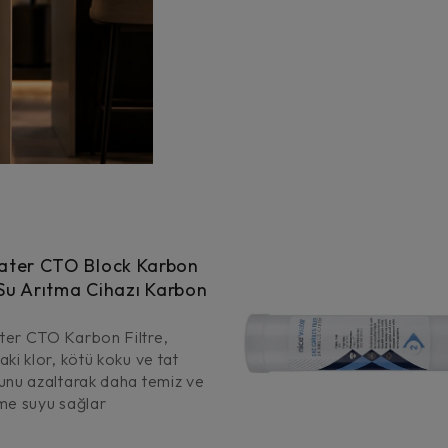
ater CTO Block Karbon
– Su Arıtma Cihazı Karbon
er CTO Karbon Filtre,
ki klor, kötü koku ve tat
unu azaltarak daha temiz ve
içme suyu sağlar