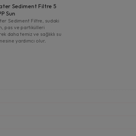
ter Sediment Filtre 5
PP Sun
er Sediment Filtre, sudaki
m, pas ve partikülleri
erek daha temiz ve sağlıklı su
mesine yardımcı olur.