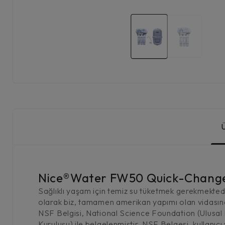
Nice®Water FW50 Quick-Change R
Sağlıklı yaşam için temiz su tüketmek gerekmektedi
olarak biz, tamamen amerikan yapımı olan vidasın
NSF Belgisi, National Science Foundation (Ulusal B
Kuruluşu) ile belgelenmiştir. NSF Belgesi, kullanıc