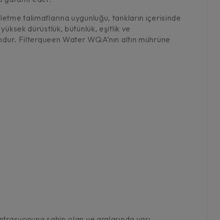
etme talimatlarına uygunluğu, tankların içerisinde
üksek dürüstlük, bütünlük, eşitlik ve
yondur. Filterqueen Water WQA’nın altın mührüne
antrasyonuna sahip olan ve aralarında yarı