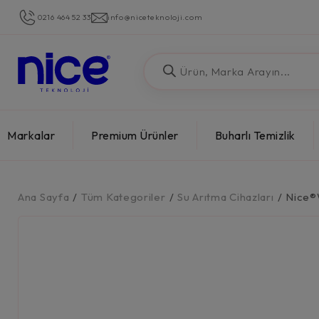
0216 464 52 33
info@niceteknoloji.com
Markalar
Premium Ürünler
Buharlı Temizlik
Ana Sayfa
/
Tüm Kategoriler
/
Su Arıtma Cihazları
/
Nice®