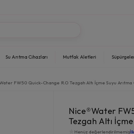
Su Arıtma Cihazları
Mutfak Aletleri
Süpürgele
Water FW50 Quick-Change R.O Tezgah Altı İçme Suyu Arıtma 
Nice®Water FW5
Tezgah Altı İçme
Henüz değerlendirilmemiş
İl