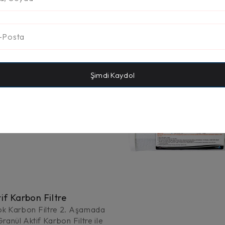
Şimdi Kaydol
t Filtre
GE sediment filtre den
ek temizlenir.
if Karbon Filtre
k Karbon Filtre 2. Aşamada
ranül Aktif Karbon Filtre ile