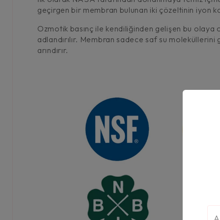
geçirgen bir membran bulunan iki çözeltinin iyon kon
Ozmotik basınç ile kendiliğinden gelişen bu olaya
adlandırılır. Membran sadece saf su moleküllerini ge
arındırır.