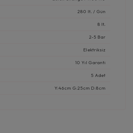
280 lt. / Gün
8 lt.
2-5 Bar
Elektriksiz
10 Yıl Garanti
5 Adet
Y:46cm G:25cm D:8cm