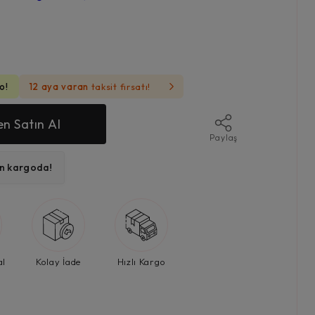
o!
12 aya varan
taksit fırsatı!
n Satın Al
Paylaş
ın kargoda!
al
Kolay İade
Hızlı Kargo