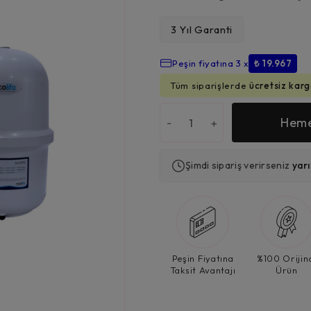
3 Yıl Garanti
₺
59.900,00
Peşin fiyatına 3 x
₺ 19.967
Tüm siparişlerde
ücretsiz karg
Heme
-
+
Şimdi sipariş verirseniz
yar
Peşin Fiyatına
%100 Orijin
Taksit Avantajı
Ürün