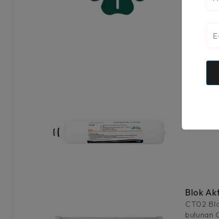
Sedimen
5 micron 
geçiriler
Blok Akt
CT02 Blo
bulunan G