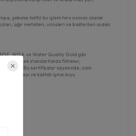
ompa, şebeke hattı) bu işlem ters osmos olarak
arı, ağır metalleri, virüsleri ve bakterileri sudan
, NSF, WQA ve Water Quality Gold gibi
ra sahip yüksek standartlarda filtreler,
nmaktadır. Bu sertifikalar sayesinde, sizin
eyde korumayı ve kaliteli içme suyu