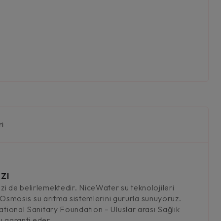
ri
zı
i de belirlemektedir. NiceWater su teknolojileri
smosis su arıtma sistemlerini gururla sunuyoruz.
ational Sanitary Foundation – Uluslar arası Sağlık
u garanti eder.