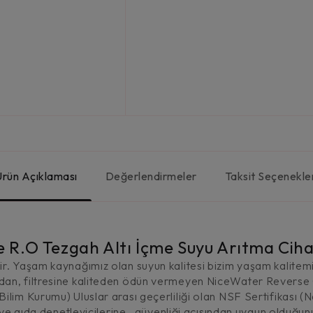
Ürün Açıklaması
Değerlendirmeler
Taksit Seçenekle
.O Tezgah Altı İçme Suyu Arıtma Ciha
r. Yaşam kaynağımız olan suyun kalitesi bizim yaşam kalitemiz
dan, filtresine kaliteden ödün vermeyen NiceWater Reverse O
ilim Kurumu) Uluslar arası geçerliliği olan NSF Sertifikası (N
ı ve gıda denetleyicilerine , güvenliği açısından uygun olduğun