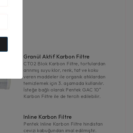
Granül Aktif Karbon Filtre
CT02 Blok Karbon Filtre, tortulardan
arınmış suyu klor, renk, tat ve koku
veren maddeler ile organik atıklardan
temizlemek için 3. aşamada kullanılır.
İsteğe bağlı olarak Pentek GAC 10″
Karbon Filtre ile de tercih edilebilir.
Inline Karbon Filtre
Pentek Inline Karbon Filtre hindistan
cevizi kabuğundan imal edilmiştir.