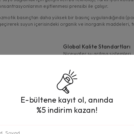
santrasyonlarının eşitlenmesi prensibi ile çalışır.
 ozmotik basınçtan daha yüksek bir basınç uygulandığında (p
çirerek suyun içerisindeki organik ve inorganik maddeleri, tuzl
Global Kalite Standartları
Nicewater su arıtma sistemleri
prestijli uluslararası sertifikala
musluklar ve depo tankları kulla
ve ailenizin sağlığını en üst düz
sağlamayı taahhüt ediyoruz.
E-bültene kayıt ol, anında
%5 indirim kazan!