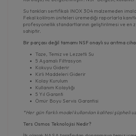
Su tankları sertifikalı INOX 304 malzemeden imaldi
Fekal kolilrom üniteleri üremediği raporlarla kanıt
profesyonellik standartlarının geliştirilmesi ve e
sahiptir.
Bir parçası değil tamamı NSF onaylı su arıtma ciha
Taze, Temiz ve Lezzetli Su
5 Aşamalı Filtrasyon
Kokuyu Giderir
Kirli Maddeleri Giderir
Kolay Kurulum
Kullanım Kolaylığı
5 Yıl Garanti
Ömür Boyu Servis Garantisi
*Her gün farklı model kullanılan kalitesi şüpheli u
Ters Osmos Teknolojisi Nedir?
İlk olarak NASA tarafından donanmaya temiz içme su