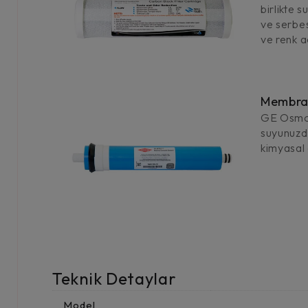
birlikte 
ve serbes
ve renk aç
Membran
GE Osmon
suyunuzda
kimyasal 
Teknik Detaylar
Model