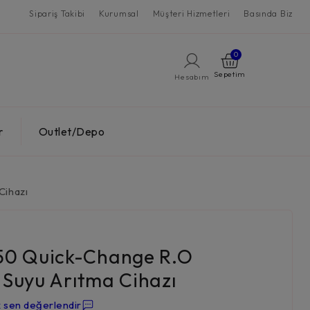
Sipariş Takibi
Kurumsal
Müşteri Hizmetleri
Basında Biz
0
Hesabım
r
Outlet/Depo
Cihazı
0 Quick-Change R.O
 Suyu Arıtma Cihazı
k sen değerlendir