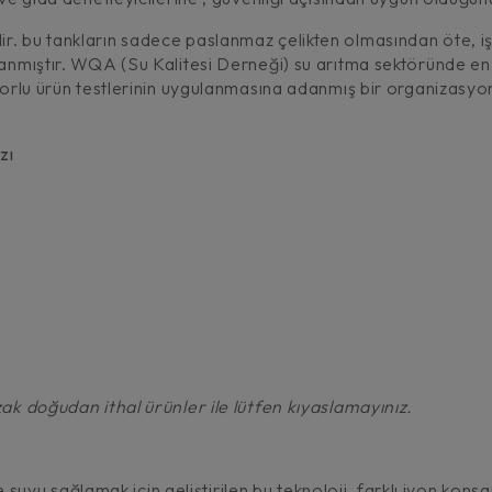
r. bu tankların sadece paslanmaz çelikten olmasından öte, işl
lanmıştır. WQA (Su Kalitesi Derneği) su arıtma sektöründe en y
n zorlu ürün testlerinin uygulanmasına adanmış bir organizas
zı
zak doğudan ithal ürünler ile lütfen kıyaslamayınız.
yu sağlamak için geliştirilen bu teknoloji, farklı iyon kons