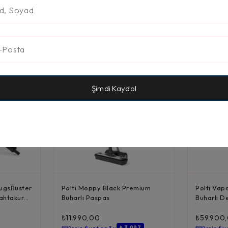
Şimdi Kaydol
ugsBuster
Polti Moppy Black Premium
Polti Vap
ahtakur...
Buharlı Paspas
Buharlı D
Tabancas.
₺
11.990,00
₺
59.900