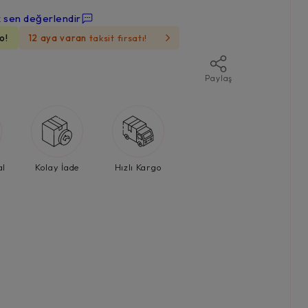
k sen değerlendir
o!
12 aya varan
taksit fırsatı!
Paylaş
al
Kolay İade
Hızlı Kargo