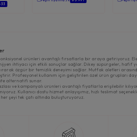
Peşin fiyatına 3 x
₺ 3.997
Peşin fiy
.633
er
nksiyonel ürünleri avantajlı fırsatlarla bir araya getiriyoruz. Ele
 hijyen ihtiyacı için etkili sonuçlar sağlar. Dikey süpürgeler, hafi
ırarak özgür bir temizlik deneyimi sağlar. Mutfak aletleri arasınd
tirir. Profesyonel kullanım için geliştirilen özel ürün grupları daya
te alternatifi sunar.
fazlası ve kampanyalı ürünleri avantajlı fiyatlarla erişilebilir kı
iyoruz. Kullanıcı dostu hizmet anlayışımız, hızlı teslimat seçenekle
z her şeyi tek çatı altında buluşturuyoruz.