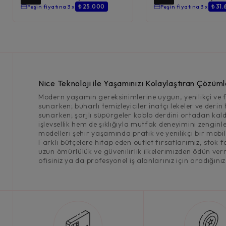
Peşin fiyatına 3 x
₺ 25.000
Peşin fiyatına 3 x
₺ 31
Nice Teknoloji ile Yaşamınızı Kolaylaştıran Çözüml
Modern yaşamın gereksinimlerine uygun, yenilikçi ve fo
sunarken; buharlı temizleyiciler inatçı lekeler ve derin
sunarken; şarjlı süpürgeler kablo derdini ortadan kald
işlevsellik hem de şıklığıyla mutfak deneyimini zenginleş
modelleri şehir yaşamında pratik ve yenilikçi bir mobili
Farklı bütçelere hitap eden outlet fırsatlarımız, stok 
uzun ömürlülük ve güvenilirlik ilkelerimizden ödün verm
ofisiniz ya da profesyonel iş alanlarınız için aradığını