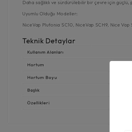
Daha sağlıklı ve sürdürülebilir bir çevre için güçl
Uyumlu Olduğu Modeller:
NiceVap Plutonia SC10, NiceVap SCH9, Nice Va
Teknik Detaylar
Kullanım Alanları
Hortum
Hortum Boyu
Başlık
Özellikleri