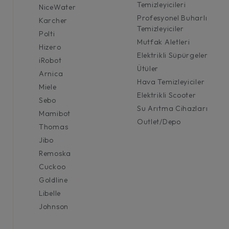
Temizleyicileri
NiceWater
Profesyonel Buharlı
Karcher
Temizleyiciler
Polti
Mutfak Aletleri
Hizero
Elektrikli Süpürgeler
iRobot
Ütüler
Arnica
Hava Temizleyiciler
Miele
Elektrikli Scooter
Sebo
Su Arıtma Cihazları
Mamibot
Outlet/Depo
Thomas
Jibo
Remoska
Cuckoo
Goldline
Libelle
Johnson