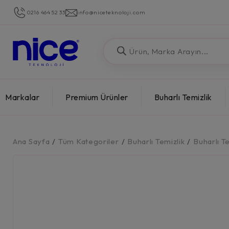
0216 464 52 33
info@niceteknoloji.com
Markalar
Premium Ürünler
Buharlı Temizlik
Ana Sayfa
/
Tüm Kategoriler
/
Buharlı Temizlik
/
Buharlı T