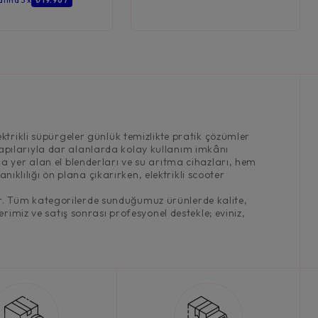
atına 3 x
₺ 19.967
ktrikli süpürgeler günlük temizlikte pratik çözümler
f yapılarıyla dar alanlarda kolay kullanım imkânı
a yer alan el blenderları ve su arıtma cihazları, hem
nıklılığı ön plana çıkarırken, elektrikli scooter
lıyor. Tüm kategorilerde sunduğumuz ürünlerde kalite,
rimiz ve satış sonrası profesyonel destekle; eviniz,