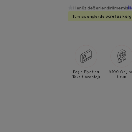
Henüz değerlendirilmemiş
İl
Tüm siparişlerde
ücretsiz karg
Peşin Fiyatına
%100 Orijin
Taksit Avantajı
Ürün