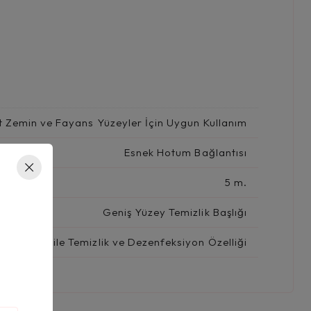
t Zemin ve Fayans Yüzeyler İçin Uygun Kullanım
Esnek Hotum Bağlantısı
5 m.
Geniş Yüzey Temizlik Başlığı
Buhar ile Temizlik ve Dezenfeksiyon Özelliği