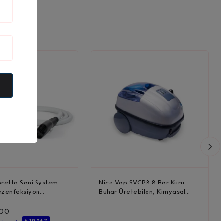
oretto Sani System
Nice Vap SVCP8 8 Bar Kuru
ezenfeksiyon
Buhar Üretebilen, Kimyasal
..
Püskü...
,00