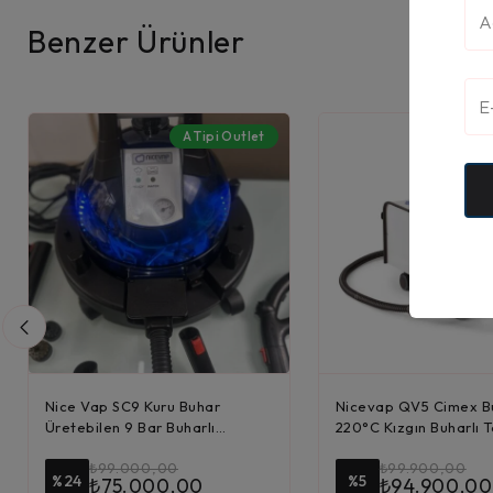
Benzer Ürünler
A Tipi Outlet
Nice Vap SC9 Kuru Buhar
Nicevap QV5 Cimex B
Üretebilen 9 Bar Buharlı
220°C Kızgın Buharlı T
Temizleyi...
₺
99.000,00
₺
99.900,00
%24
%5
₺
75.000,00
₺
94.900,00