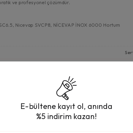
ü, pratik ve profesyonel çözümdür.
p SC6.5, Nicevap SVCP8, NİCEVAP İNOX 6000 Hortum
Ser
E-bültene kayıt ol, anında
%5 indirim kazan!