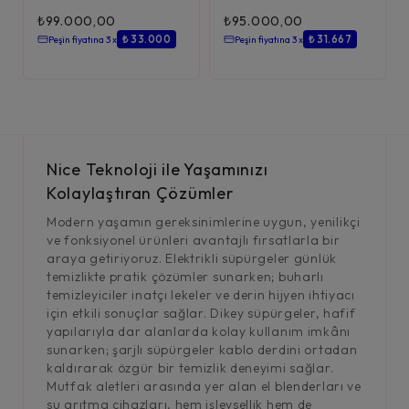
₺
99.000,00
₺
95.000,00
₺ 33.000
₺ 31.667
Peşin fiyatına 3 x
Peşin fiyatına 3 x
Nice Teknoloji ile Yaşamınızı
Kolaylaştıran Çözümler
Modern yaşamın gereksinimlerine uygun, yenilikçi
ve fonksiyonel ürünleri avantajlı fırsatlarla bir
araya getiriyoruz. Elektrikli süpürgeler günlük
temizlikte pratik çözümler sunarken; buharlı
temizleyiciler inatçı lekeler ve derin hijyen ihtiyacı
için etkili sonuçlar sağlar. Dikey süpürgeler, hafif
yapılarıyla dar alanlarda kolay kullanım imkânı
sunarken; şarjlı süpürgeler kablo derdini ortadan
kaldırarak özgür bir temizlik deneyimi sağlar.
Mutfak aletleri arasında yer alan el blenderları ve
su arıtma cihazları, hem işlevsellik hem de