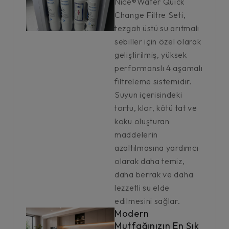
Nice®Water Quick
Change Filtre Seti,
tezgah üstü su arıtmalı
sebiller için özel olarak
geliştirilmiş, yüksek
performanslı 4 aşamalı
filtreleme sistemidir.
Suyun içerisindeki
tortu, klor, kötü tat ve
koku oluşturan
maddelerin
azaltılmasına yardımcı
olarak daha temiz,
daha berrak ve daha
lezzetli su elde
edilmesini sağlar.
Modern
Mutfağınızın En Şık