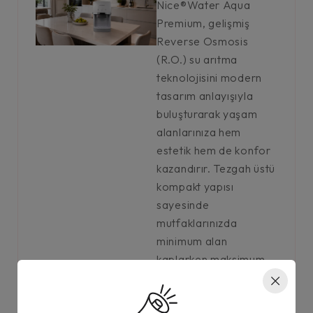
Nice®Water Aqua
Premium, gelişmiş
Reverse Osmosis
(R.O.) su arıtma
teknolojisini modern
tasarım anlayışıyla
buluşturarak yaşam
alanlarınıza hem
estetik hem de konfor
kazandırır. Tezgah üstü
kompakt yapısı
sayesinde
mutfaklarınızda
minimum alan
kaplarken maksimum
performans sunar.
Sediment Filtre