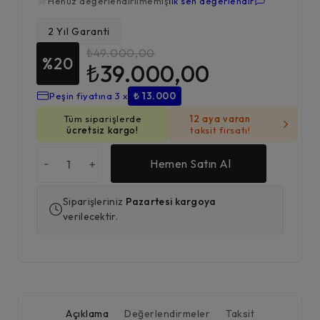
Henüz değerlendirilmemiş
İlk sen değerlendir
2 Yıl Garanti
₺
49.000,00
%20
₺
39.000,00
Peşin fiyatına 3 x
₺ 13.000
Tüm siparişlerde
12 aya varan
ücretsiz kargo!
taksit fırsatı!
-
+
Hemen Satın Al
Siparişleriniz
Pazartesi kargoya
verilecektir.
Açıklama
Değerlendirmeler
Taksit