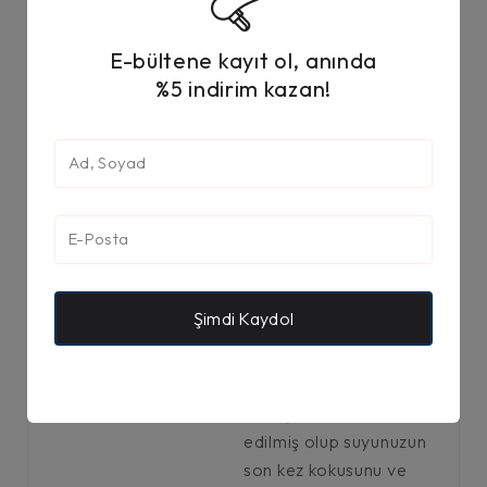
5 micron GE sediment
filtreden geçirilerek
E-bültene kayıt ol, anında
temizlenir. (Spun)
%5 indirim kazan!
GAC Granül Karbon
Filtre
GAC Granül Karbon
Filtre, sudaki klor, kötü
koku ve tat
bozukluğunu azaltarak
daha temiz ve kaliteli
içme suyu sağlar.
Şimdi Kaydol
Post Karbon Filtre
Pentek Post Karbon
filtre hindistan ceviz
kabuğundan mal
edilmiş olup suyunuzun
son kez kokusunu ve