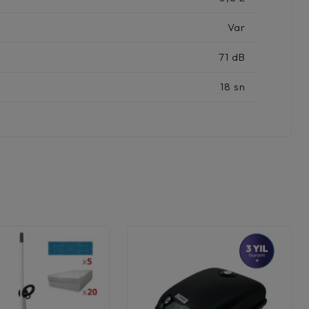
Var
71 dB
18 sn