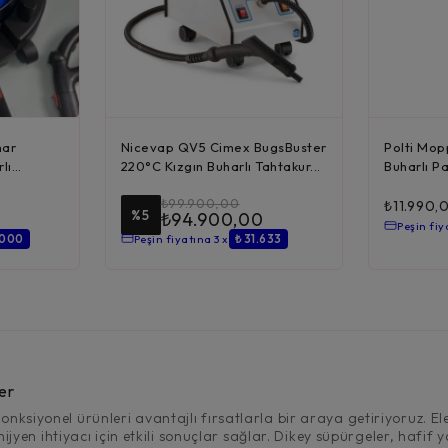
har
Nicevap QV5 Cimex BugsBuster
Polti Mop
lı
220°C Kızgın Buharlı Tahtakur...
Buharlı P
₺
99.900,00
₺
11.990,
%5
0
₺
94.900,00
Peşin fiy
.000
Peşin fiyatına 3 x
₺ 31.633
er
nksiyonel ürünleri avantajlı fırsatlarla bir araya getiriyoruz. Ele
 hijyen ihtiyacı için etkili sonuçlar sağlar. Dikey süpürgeler, hafi