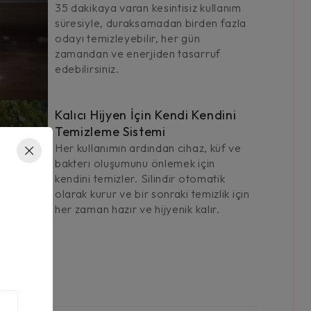
35 dakikaya varan kesintisiz kullanım
süresiyle, duraksamadan birden fazla
odayı temizleyebilir, her gün
zamandan ve enerjiden tasarruf
edebilirsiniz.
Kalıcı Hijyen İçin Kendi Kendini
Temizleme Sistemi
Her kullanımın ardından cihaz, küf ve
bakteri oluşumunu önlemek için
kendini temizler. Silindir otomatik
olarak kurur ve bir sonraki temizlik için
her zaman hazır ve hijyenik kalır.