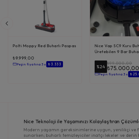
Polti Moppy Red Buharlı Paspas
Nice Vap SC9 Kuru Bu
Üretebilen 9 Bar Buhar
Temizleyi...
₺
9.999,00
₺
99.000,00
Peşin fiyatına 3 x
₺ 3.333
%24
₺
75.000,0
Peşin fiyatına 3 x
₺ 25
Nice Teknoloji ile Yaşamınızı Kolaylaştıran Çözüml
Modern yaşamın gereksinimlerine uygun, yenilikçi ve fo
sunarken; buharlı temizleyiciler inatçı lekeler ve derin