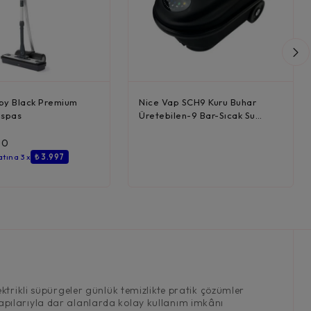
py Black Premium
Nice Vap SCH9 Kuru Buhar
aspas
Üretebilen-9 Bar-Sıcak Su
Püskürt...
00
atına 3 x
₺ 3.997
ktrikli süpürgeler günlük temizlikte pratik çözümler
f yapılarıyla dar alanlarda kolay kullanım imkânı