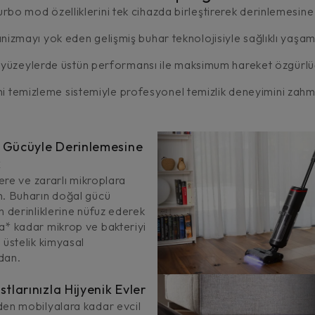
mod özelliklerini tek cihazda birleştirerek derinlemesine te
mayı yok eden gelişmiş buhar teknolojisiyle sağlıklı yaşam a
m yüzeylerde üstün performansı ile maksimum hareket özgürlü
ni temizleme sistemiyle profesyonel temizlik deneyimini zahme
 Gücüyle Derinlemesine
k
lere ve zararlı mikroplara
n. Buharın doğal gücü
n derinliklerine nüfuz ederek
a* kadar mikrop ve bakteriyi
 üstelik kimyasal
dan.
stlarınızla Hijyenik Evler
den mobilyalara kadar evcil