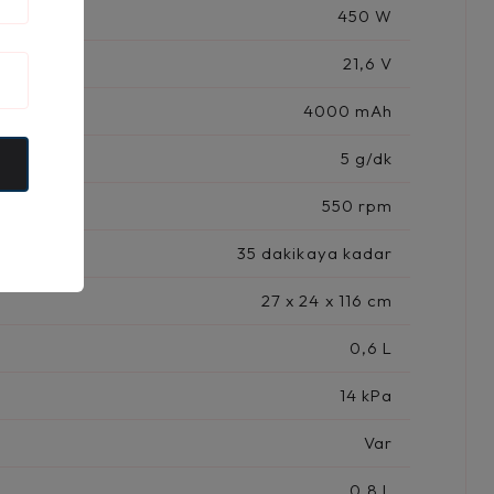
450 W
21,6 V
4000 mAh
5 g/dk
550 rpm
35 dakikaya kadar
27 x 24 x 116 cm
0,6 L
14 kPa
Var
0,8 L