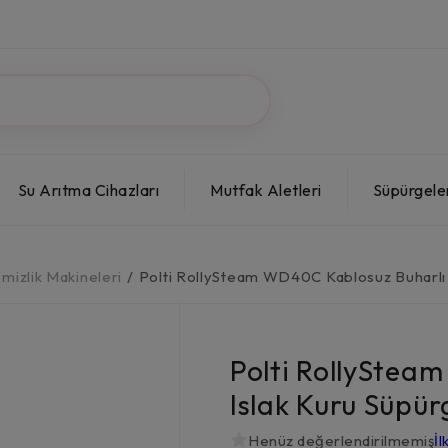
Su Arıtma Cihazları
Mutfak Aletleri
Süpürgele
emizlik Makineleri
/
Polti RollySteam WD40C Kablosuz Buharlı 
Polti RollyStea
Islak Kuru Süpür
Henüz değerlendirilmemiş
İl