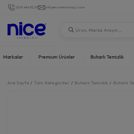
0216 464 52 33
info@niceteknoloji.com
Markalar
Premium Ürünler
Buharlı Temizlik
Ana Sayfa
/
Tüm Kategoriler
/
Buharlı Temizlik
/
Buharlı T