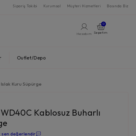
Sipariş Takibi
Kurumsal
Müşteri Hizmetleri
Basında Biz
0
Hesabım
r
Outlet/Depo
Islak Kuru Süpürge
m WD40C Kablosuz Buharlı
ge
k sen değerlendir