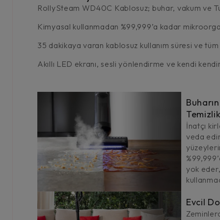
RollySteam WD40C Kablosuz; buhar, vakum ve Turbo 
Kimyasal kullanmadan %99,999’a kadar mikroorganiz
35 dakikaya varan kablosuz kullanım süresi ve tü
Akıllı LED ekranı, sesli yönlendirme ve kendi kendi
Buharın
Temizli
İnatçı kir
veda edi
yüzeyleri
%99,999’
yok eder,
kullanma
Evcil Do
Zeminler