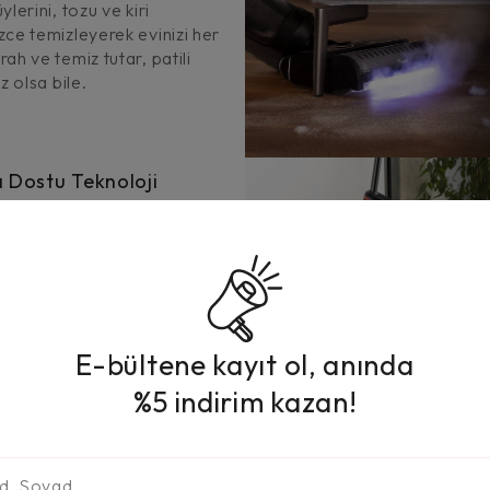
lerini, tozu ve kiri
ce temizleyerek evinizi her
ah ve temiz tutar, patili
z olsa bile.
ı Dostu Teknoloji
LED ekran ve sesli asistan
 cihazı kullanmak ilk odadan
a kadar son derece kolay ve
r.
E-bültene kayıt ol, anında
%5 indirim kazan!