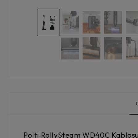
Polti RollySteam WD40C Kablosuz