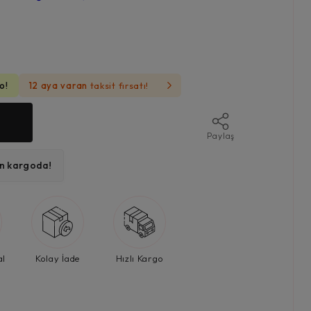
o!
12 aya varan
taksit fırsatı!
Paylaş
ın kargoda!
al
Kolay İade
Hızlı Kargo