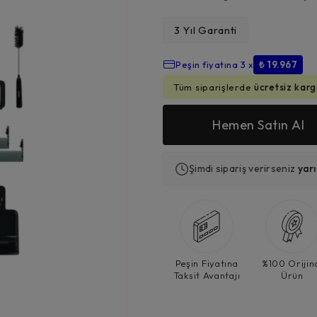
3 Yıl Garanti
₺
59.900,00
Peşin fiyatına 3 x
₺ 19.967
Tüm siparişlerde
ücretsiz karg
Hemen Satın Al
Şimdi sipariş verirseniz
yar
Peşin Fiyatına
%100 Orijin
Taksit Avantajı
Ürün