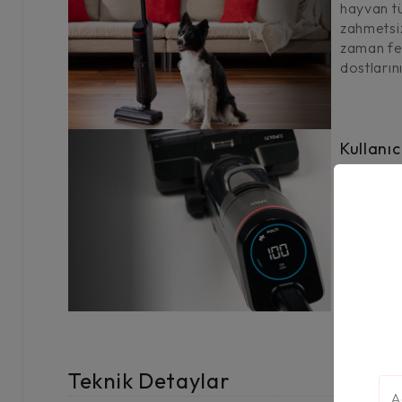
hayvan tüy
zahmetsiz
zaman fer
dostlarını
Kullanıc
Sezgisel 
sayesinde
son oday
stressizdi
Teknik Detaylar