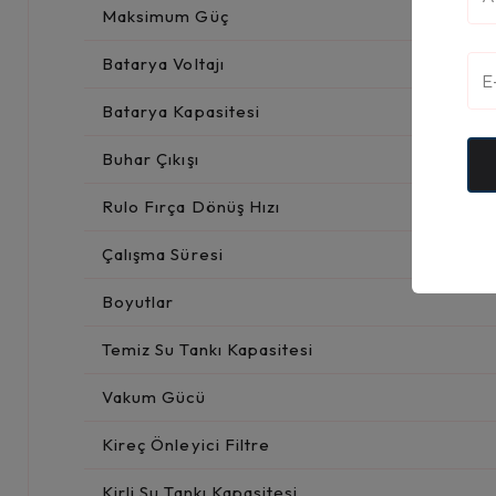
Maksimum Güç
Batarya Voltajı
Batarya Kapasitesi
Buhar Çıkışı
Rulo Fırça Dönüş Hızı
Çalışma Süresi
Boyutlar
Temiz Su Tankı Kapasitesi
Vakum Gücü
Kireç Önleyici Filtre
Kirli Su Tankı Kapasitesi