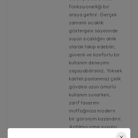
fonksiyonelliği bir
araya getirir. Gerçek
zamanlı sıcaklık
göstergesi sayesinde
suyun sıcaklığını anlık
olarak takip edebilir,
güvenli ve konforlu bir
kullanım deneyimi
yaşayabilirsiniz. Yüksek
kaliteli paslanmaz çelik
gövdesi uzun ömürlü
kullanım sunarken,
zarif tasarımı
mutfağınıza modern
bir görünüm kazandırır.
Arıtılmış içme suyunu
tek dokunuşla kolayca