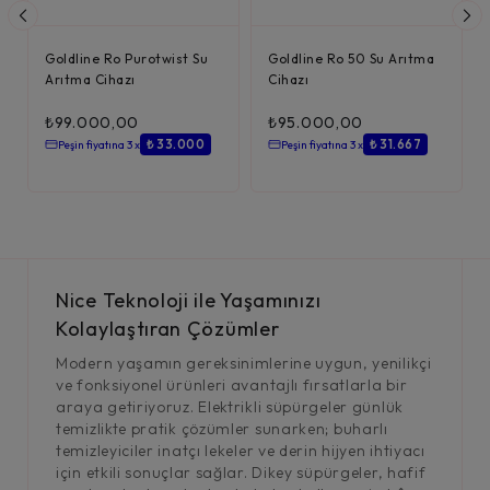
Goldline Ro Purotwist Su
Goldline Ro 50 Su Arıtma
Arıtma Cihazı
Cihazı
₺
99.000,00
₺
95.000,00
₺ 33.000
₺ 31.667
Peşin fiyatına 3 x
Peşin fiyatına 3 x
Nice Teknoloji ile Yaşamınızı
Kolaylaştıran Çözümler
Modern yaşamın gereksinimlerine uygun, yenilikçi
ve fonksiyonel ürünleri avantajlı fırsatlarla bir
araya getiriyoruz. Elektrikli süpürgeler günlük
temizlikte pratik çözümler sunarken; buharlı
temizleyiciler inatçı lekeler ve derin hijyen ihtiyacı
için etkili sonuçlar sağlar. Dikey süpürgeler, hafif