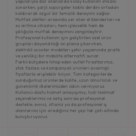
yapılarıyla dar alanlarda kolay kullanım imkânı
sunarken; şarjlı süpürgeler kablo derdini ortadan
kaldırarak özgür bir temizlik deneyimi sağlar.
Mutfak aletleri arasında yer alan el blenderları ve
su arıtma cihazları, hem işlevsellik hem de
şıklığıyla mutfak deneyimini zenginleştirir.
Profesyonel kullanım için geliştirilen özel ürün
grupları dayanıklılığı ön plana çıkarırken,
elektrikli scooter modelleri şehir yaşamında pratik
ve yenilikçi bir mobilite alternatifi sunar.
Farklı bütçelere hitap eden outlet fırsatlarımız,
stok fazlası ve kampanyalı ürünleri avantajlı
fiyatlarla erişilebilir kılıyor. Tüm kategorilerde
sunduğumuz ürünlerde kalite, uzun ömürlülük ve
güvenilirlik ilkelerimizden ödün vermiyoruz.
Kullanıcı dostu hizmet anlayışımız, hızlı teslimat
seçeneklerimiz ve satış sonrası profesyonel
destekle; eviniz, ofisiniz ya da profesyonel iş
alanlarınız için aradığınız her şeyi tek çatı altında
buluşturuyoruz.