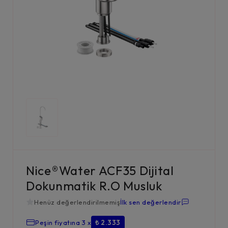
Nice®Water ACF35 Dijital
Dokunmatik R.O Musluk
Henüz değerlendirilmemiş
İlk sen değerlendir
₺
6.999,00
Peşin fiyatına 3 x
₺ 2.333