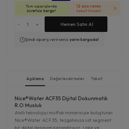
Tüm siparişlerde
12 aya varan
ücretsiz kargo!
taksit fırsatı!
-
+
Hemen Satın Al
Şimdi sipariş verirseniz
yarın kargoda!
Açıklama
Değerlendirmeler
Taksit
Nice®Water ACF35 Dijital Dokunmatik
R.O Musluk
Akıllı teknolojiyi mutfak mimarisiyle buluşturan
Nice®Water ACF35, tezgahınıza üst segment
bir dijital deneyim kazandırıyor. Leke ve