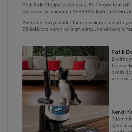
Polti RollySteam ile kablosuz, 3’ü 1 arada temizli
Kimyasal kullanmadan %99,999’a kadar bakteri ve mi
Parkeden halıya kadar tüm zeminlerde, evcil hayva
35 dakikaya varan kullanım süresi, kendi kendini tem
Patili 
Evcil hayv
tozu ve ki
ayaklı do
bile evini
Kendi K
Otomatik
içten dışa
kendini t