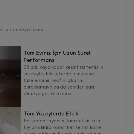
llı bir deneyim sunar.
Tüm Eviniz İçin Uzun Süreli
Performans
35 dakikaya kadar kesintisiz temizlik
süresiyle, tek seferde tüm evinizi
tazelemenin keyfini çıkarın,
duraklamaya ya da yeniden şarj
etmeye gerek kalmaz.
Tüm Yüzeylerde Etkili
Parkeden fayansa, laminattan kısa
tüylü halılara kadar her zemin tipine
uyum sağlayan bu çok yönlü çözüm,