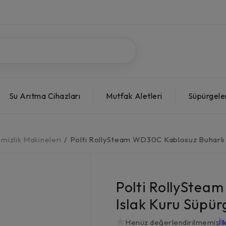
Su Arıtma Cihazları
Mutfak Aletleri
Süpürgele
emizlik Makineleri
/
Polti RollySteam WD30C Kablosuz Buharlı 
Polti RollyStea
Islak Kuru Süpür
Henüz değerlendirilmemiş
İl