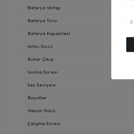
Batarya Voltajı
Batarya Türü
Batarya Kapasitesi
Isıtıcı Gücü
Buhar Çıkışı
Isınma Süresi
Ses Seviyesi
Boyutlar
Vakum Gücü
Çalışma Süresi