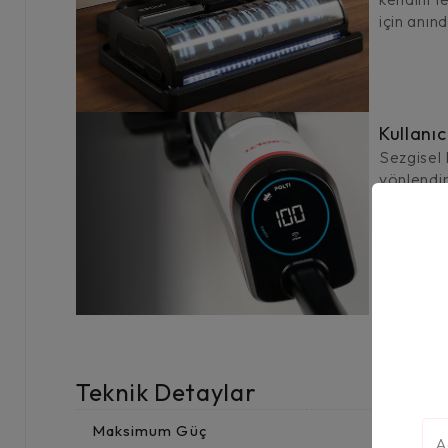
için anınd
Kullanıc
Sezgisel 
yönlendi
ederek he
güvenli ve
Teknik Detaylar
Maksimum Güç