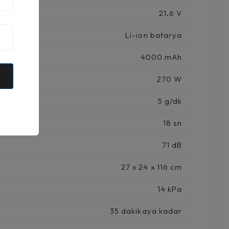
21,6 V
Li-ion batarya
4000 mAh
270 W
5 g/dk
18 sn
71 dB
27 x 24 x 116 cm
14 kPa
35 dakikaya kadar