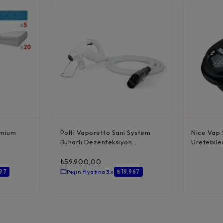
emium
Polti Vaporetto Sani System
Nice Vap 
Buharlı Dezenfeksiyon
Üretebile
Tabancas...
Püskürt...
₺
59.900,00
997
Peşin fiyatına 3 x
₺ 19.967