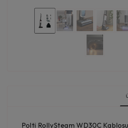
Polti RollySteam WD30C Kablosuz