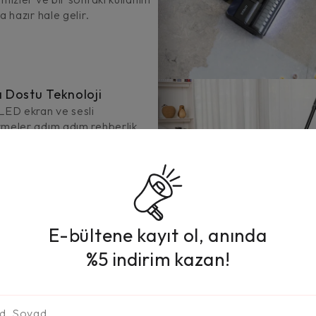
a hazır hale gelir.
ı Dostu Teknoloji
LED ekran ve sesli
rmeler adım adım rehberlik
r temizlik deneyimini basit,
 stressiz hale getirir.
E-bültene kayıt ol, anında
%5 indirim kazan!