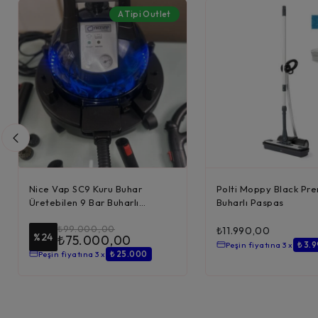
A Tipi Outlet
Nice Vap SC9 Kuru Buhar
Polti Moppy Black Pr
Üretebilen 9 Bar Buharlı
Buharlı Paspas
Temizleyi...
₺
99.000,00
₺
11.990,00
%24
₺
75.000,00
Peşin fiyatına 3 x
₺ 3.
Peşin fiyatına 3 x
₺ 25.000