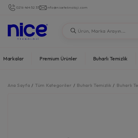
0216 464 52 33
info@niceteknoloji.com
Markalar
Premium Ürünler
Buharlı Temizlik
Ana Sayfa
/
Tüm Kategoriler
/
Buharlı Temizlik
/
Buharlı T