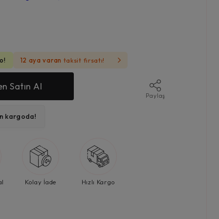
o!
12 aya varan
taksit fırsatı!
n Satın Al
Paylaş
ın kargoda!
al
Kolay İade
Hızlı Kargo