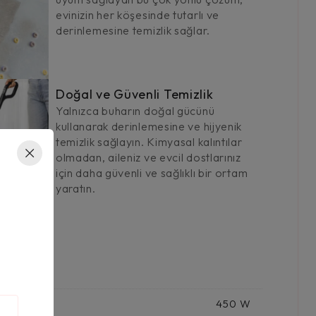
evinizin her köşesinde tutarlı ve
derinlemesine temizlik sağlar.
Doğal ve Güvenli Temizlik
Yalnızca buharın doğal gücünü
kullanarak derinlemesine ve hijyenik
temizlik sağlayın. Kimyasal kalıntılar
olmadan, aileniz ve evcil dostlarınız
için daha güvenli ve sağlıklı bir ortam
yaratın.
450 W