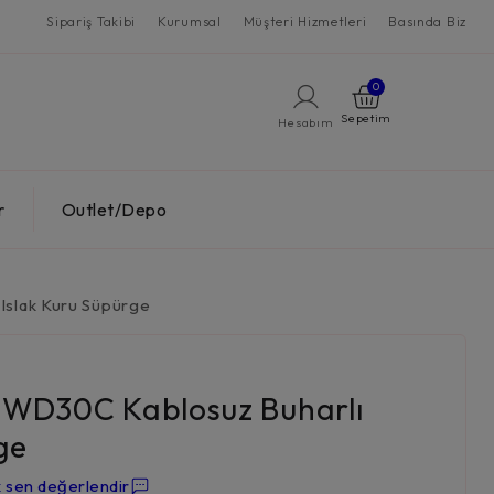
Sipariş Takibi
Kurumsal
Müşteri Hizmetleri
Basında Biz
0
Hesabım
r
Outlet/Depo
Islak Kuru Süpürge
m WD30C Kablosuz Buharlı
ge
k sen değerlendir