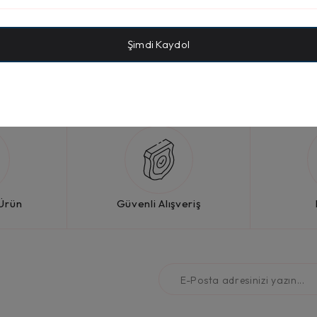
ırarak özgür bir temizlik deneyimi sağlar. Mutfak aletleri arasınd
tirir. Profesyonel kullanım için geliştirilen özel ürün grupları daya
te alternatifi sunar.
fazlası ve kampanyalı ürünleri avantajlı fiyatlarla erişilebilir kı
Şimdi Kaydol
iyoruz. Kullanıcı dostu hizmet anlayışımız, hızlı teslimat seçenekle
z her şeyi tek çatı altında buluşturuyoruz.
 Ürün
Güvenli Alışveriş