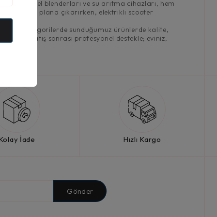
a yer alan el blenderları ve su arıtma cihazları, hem
nıklılığı ön plana çıkarırken, elektrikli scooter
lıyor. Tüm kategorilerde sunduğumuz ürünlerde kalite,
rimiz ve satış sonrası profesyonel destekle; eviniz,
Kolay İade
Hızlı Kargo
Gönder