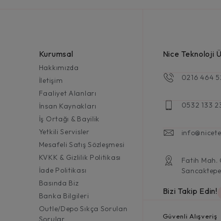
Kurumsal
Nice Teknoloji Ür
Hakkımızda
0216 464 5
İletişim
Faaliyet Alanları
0532 133 2
İnsan Kaynakları
İş Ortağı & Bayilik
Yetkili Servisler
info@nicete
Mesafeli Satış Sözleşmesi
KVKK & Gizlilik Politikası
Fatih Mah.
İade Politikası
Sancaktepe
Basında Biz
Bizi Takip Edin!
Banka Bilgileri
Outle/Depo Sıkça Sorulan
Güvenli Alışveriş
Sorular