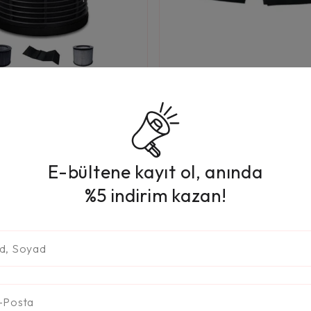
Defender Hava Temizleyici
FilterQueen Defender Hava Tem
Yedek Filtresi, Aktif Kömür...
0
₺
5.900,00
a 3 x
₺ 31.667
Peşin fiyatına 3 x
₺ 1.967
E-bültene kayıt ol, anında
%5 indirim kazan!
er
nksiyonel ürünleri avantajlı fırsatlarla bir araya getiriyoruz. Ele
 hijyen ihtiyacı için etkili sonuçlar sağlar. Dikey süpürgeler, hafi