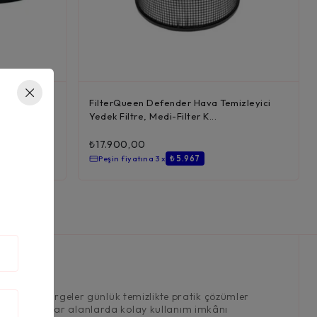
izleyici
FilterQueen Defender Hava Temizleyici
Yedek Filtre, Medi-Filter K...
₺
17.900,00
Peşin fiyatına 3 x
₺ 5.967
ktrikli süpürgeler günlük temizlikte pratik çözümler
f yapılarıyla dar alanlarda kolay kullanım imkânı