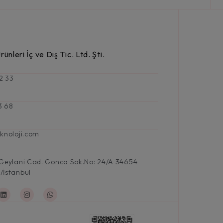
ünleri İç ve Dış Tic. Ltd. Şti.
2 33
3 68
knoloji.com
 Geylani Cad. Gonca Sok.No: 24/A 34654
/İstanbul