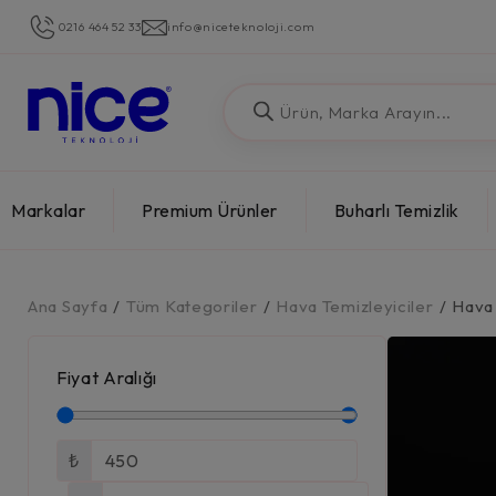
0216 464 52 33
info@niceteknoloji.com
Markalar
Premium Ürünler
Buharlı Temizlik
Ana Sayfa
/
Tüm Kategoriler
/
Hava Temizleyiciler
/
Hava 
Fiyat Aralığı
₺