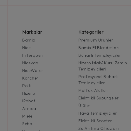
Markalar
Kategoriler
Bamix
Premium Ürünler
Nice
Bamix El Blenderları
Filterquen
Buharlı Temizleyiciler
Nicevap
Hizero Islak&Kuru Zemin
Temizleyicileri
NiceWater
Profesyonel Buharlı
Karcher
Temizleyiciler
Polti
Mutfak Aletleri
Hizero
Elektrikli Süpürgeler
iRobot
Ütüler
Arnica
Hava Temizleyiciler
Miele
Elektrikli Scooter
Sebo
Su Arıtma Cihazları