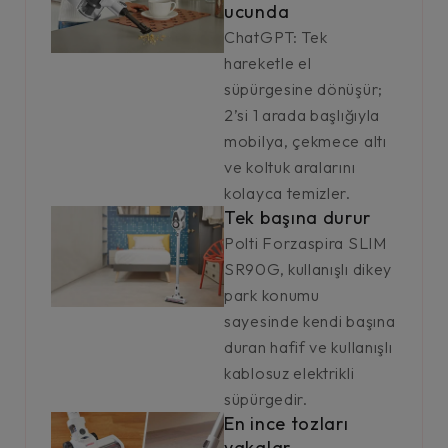
ucunda
ChatGPT: Tek
hareketle el
süpürgesine dönüşür;
2’si 1 arada başlığıyla
mobilya, çekmece altı
ve koltuk aralarını
kolayca temizler.
Tek başına durur
Polti Forzaspira SLIM
SR90G, kullanışlı dikey
park konumu
sayesinde kendi başına
duran hafif ve kullanışlı
kablosuz elektrikli
süpürgedir.
En ince tozları
yakalar