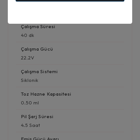
Teknik Detaylar
Çalışma Süresi
40 dk
Çalışma Gücü
22.2V
Çalışma Sistemi
Siklonik
Toz Hazne Kapasitesi
0.50 ml
Pil Şarj Süresi
4.5 Saat
Emiş Gücü Ayarı