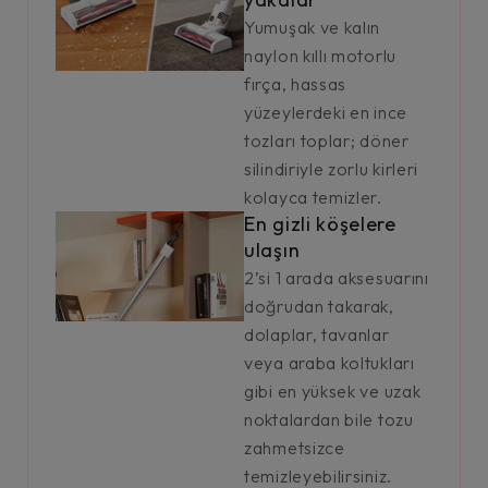
Yumuşak ve kalın
naylon kıllı motorlu
fırça, hassas
yüzeylerdeki en ince
tozları toplar; döner
silindiriyle zorlu kirleri
kolayca temizler.
En gizli köşelere
ulaşın
2’si 1 arada aksesuarını
doğrudan takarak,
dolaplar, tavanlar
veya araba koltukları
gibi en yüksek ve uzak
noktalardan bile tozu
zahmetsizce
temizleyebilirsiniz.