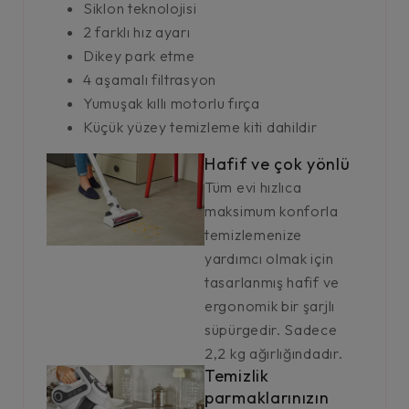
Siklon teknolojisi
2 farklı hız ayarı
Dikey park etme
4 aşamalı filtrasyon
Yumuşak kıllı motorlu fırça
Küçük yüzey temizleme kiti dahildir
Hafif ve çok yönlü
Tüm evi hızlıca
maksimum konforla
temizlemenize
yardımcı olmak için
tasarlanmış hafif ve
ergonomik bir şarjlı
süpürgedir. Sadece
2,2 kg ağırlığındadır.
Temizlik
parmaklarınızın