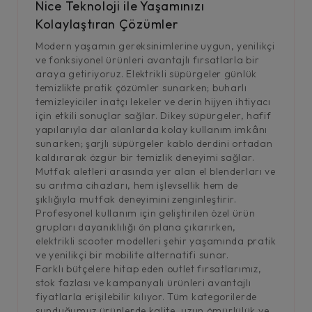
Nice Teknoloji ile Yaşamınızı
Kolaylaştıran Çözümler
Modern yaşamın gereksinimlerine uygun, yenilikçi
ve fonksiyonel ürünleri avantajlı fırsatlarla bir
araya getiriyoruz. Elektrikli süpürgeler günlük
temizlikte pratik çözümler sunarken; buharlı
temizleyiciler inatçı lekeler ve derin hijyen ihtiyacı
için etkili sonuçlar sağlar. Dikey süpürgeler, hafif
yapılarıyla dar alanlarda kolay kullanım imkânı
sunarken; şarjlı süpürgeler kablo derdini ortadan
kaldırarak özgür bir temizlik deneyimi sağlar.
Mutfak aletleri arasında yer alan el blenderları ve
su arıtma cihazları, hem işlevsellik hem de
şıklığıyla mutfak deneyimini zenginleştirir.
Profesyonel kullanım için geliştirilen özel ürün
grupları dayanıklılığı ön plana çıkarırken,
elektrikli scooter modelleri şehir yaşamında pratik
ve yenilikçi bir mobilite alternatifi sunar.
Farklı bütçelere hitap eden outlet fırsatlarımız,
stok fazlası ve kampanyalı ürünleri avantajlı
fiyatlarla erişilebilir kılıyor. Tüm kategorilerde
sunduğumuz ürünlerde kalite, uzun ömürlülük ve