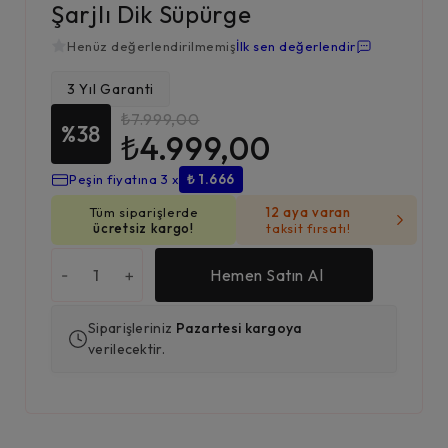
Şarjlı Dik Süpürge
Henüz değerlendirilmemiş
İlk sen değerlendir
3 Yıl Garanti
₺
7.999,00
%38
₺
4.999,00
Peşin fiyatına 3 x
₺ 1.666
Tüm siparişlerde
12 aya varan
ücretsiz kargo!
taksit fırsatı!
-
+
Hemen Satın Al
Siparişleriniz
Pazartesi kargoya
verilecektir.