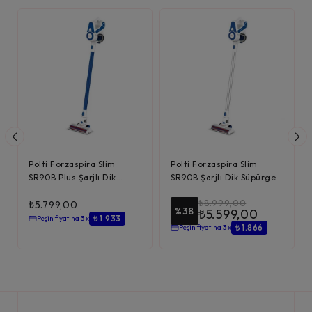
Polti Forzaspira Slim
Polti Forzaspira Slim
SR90B Plus Şarjlı Dik
SR90B Şarjlı Dik Süpürge
Süpürge
₺
8.999,00
₺
5.799,00
%38
₺
5.599,00
₺ 1.933
Peşin fiyatına 3 x
₺ 1.866
Peşin fiyatına 3 x