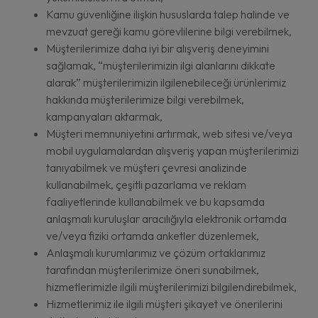
Kamu güvenliğine ilişkin hususlarda talep halinde ve
mevzuat gereği kamu görevlilerine bilgi verebilmek,
Müşterilerimize daha iyi bir alışveriş deneyimini
sağlamak, “müşterilerimizin ilgi alanlarını dikkate
alarak” müşterilerimizin ilgilenebileceği ürünlerimiz
hakkında müşterilerimize bilgi verebilmek,
kampanyaları aktarmak,
Müşteri memnuniyetini artırmak, web sitesi ve/veya
mobil uygulamalardan alışveriş yapan müşterilerimizi
tanıyabilmek ve müşteri çevresi analizinde
kullanabilmek, çeşitli pazarlama ve reklam
faaliyetlerinde kullanabilmek ve bu kapsamda
anlaşmalı kuruluşlar aracılığıyla elektronik ortamda
ve/veya fiziki ortamda anketler düzenlemek,
Anlaşmalı kurumlarımız ve çözüm ortaklarımız
tarafından müşterilerimize öneri sunabilmek,
hizmetlerimizle ilgili müşterilerimizi bilgilendirebilmek,
Hizmetlerimiz ile ilgili müşteri şikayet ve önerilerini