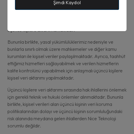
Şimdi Kaydol
Müşterilerimize ait kişisel verilerin üçüncü kişiler ile
paylaşımı, müşterilerin izni çerçevesinde gerçekleşmekte
ve kural olarak müşterimizin onayı olmaksızın kişisel verileri
üçüncü kişilere aktarılmamaktadır.
Bununla birlikte, yasal yükümlülüklerimiz nedeniyle ve
bunlarla sınırlı olmak üzere mahkemeler ve diğer kamu
kurumları ile kişisel veriler paylaşılmaktadır. Ayrıca, taahhüt
ettiğimiz hizmetleri sağlayabilmek ve verilen hizmetlerin
kalite kontrolünü yapabilmek için anlaşmalı üçüncü kişilere
kişisel veri aktarımı yapılmaktadır.
Üçüncü kişilere veri aktarımı sırasında hak ihlallerini önlemek
için gerekli teknik ve hukuki önlemler alınmaktadır. Bununla
birlikte, kişisel verileri alan üçüncü kişinin veri koruma
politikalarından dolayı ve üçüncü kişinin sorumluluğundaki
risk alanında meydana gelen ihlallerden Nice Teknoloji
sorumlu değildir.