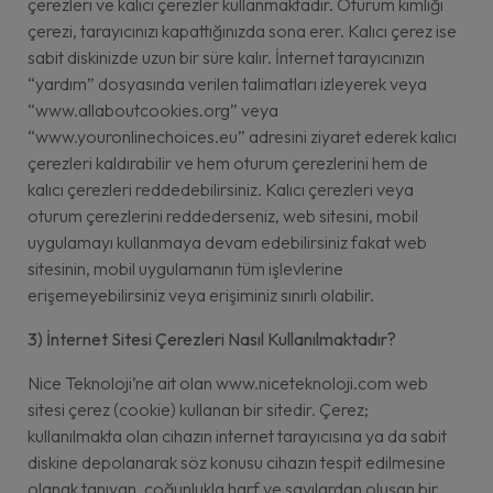
çerezleri ve kalıcı çerezler kullanmaktadır. Oturum kimliği
çerezi, tarayıcınızı kapattığınızda sona erer. Kalıcı çerez ise
sabit diskinizde uzun bir süre kalır. İnternet tarayıcınızın
“yardım” dosyasında verilen talimatları izleyerek veya
“www.allaboutcookies.org” veya
“www.youronlinechoices.eu” adresini ziyaret ederek kalıcı
çerezleri kaldırabilir ve hem oturum çerezlerini hem de
kalıcı çerezleri reddedebilirsiniz. Kalıcı çerezleri veya
oturum çerezlerini reddederseniz, web sitesini, mobil
uygulamayı kullanmaya devam edebilirsiniz fakat web
sitesinin, mobil uygulamanın tüm işlevlerine
erişemeyebilirsiniz veya erişiminiz sınırlı olabilir.
3) İnternet Sitesi Çerezleri Nasıl Kullanılmaktadır?
Nice Teknoloji’ne ait olan www.niceteknoloji.com web
sitesi çerez (cookie) kullanan bir sitedir. Çerez;
kullanılmakta olan cihazın internet tarayıcısına ya da sabit
diskine depolanarak söz konusu cihazın tespit edilmesine
olanak tanıyan, çoğunlukla harf ve sayılardan oluşan bir