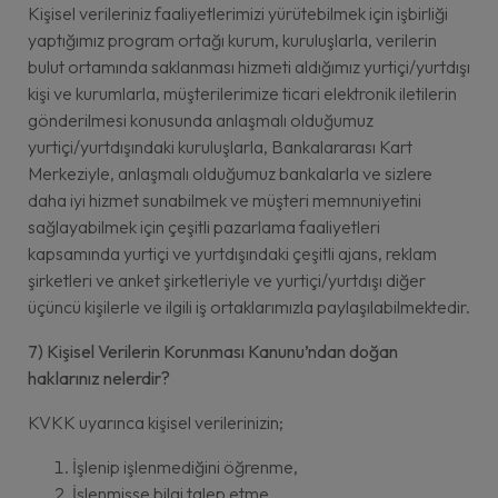
Kişisel verileriniz faaliyetlerimizi yürütebilmek için işbirliği
yaptığımız program ortağı kurum, kuruluşlarla, verilerin
bulut ortamında saklanması hizmeti aldığımız yurtiçi/yurtdışı
kişi ve kurumlarla, müşterilerimize ticari elektronik iletilerin
gönderilmesi konusunda anlaşmalı olduğumuz
yurtiçi/yurtdışındaki kuruluşlarla, Bankalararası Kart
Merkeziyle, anlaşmalı olduğumuz bankalarla ve sizlere
daha iyi hizmet sunabilmek ve müşteri memnuniyetini
sağlayabilmek için çeşitli pazarlama faaliyetleri
kapsamında yurtiçi ve yurtdışındaki çeşitli ajans, reklam
şirketleri ve anket şirketleriyle ve yurtiçi/yurtdışı diğer
üçüncü kişilerle ve ilgili iş ortaklarımızla paylaşılabilmektedir.
7) Kişisel Verilerin Korunması Kanunu’ndan doğan
haklarınız nelerdir?
KVKK uyarınca kişisel verilerinizin;
İşlenip işlenmediğini öğrenme,
İşlenmişse bilgi talep etme,