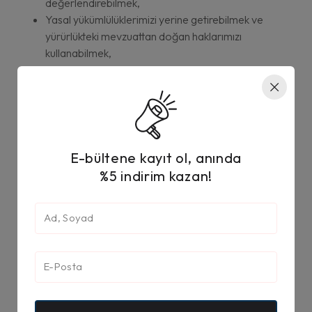
değerlendirebilmek,
Yasal yükümlülüklerimizi yerine getirebilmek ve
yürürlükteki mevzuattan doğan haklarımızı
kullanabilmek,
5) Nice Teknoloji kişisel verilerinizi nasıl koruyor?
Nice Teknoloji ile paylaşılan kişisel veriler, Nice Teknoloji
gözetimi ve kontrolü altındadır. Nice Teknoloji, yürürlükteki
ilgili mevzuat hükümleri gereğince bilginin gizliliğinin ve
E-bültene kayıt ol, anında
bütünlüğünün korunması amacıyla gerekli organizasyonu
%5 indirim kazan!
kurmak ve teknik önlemleri almak ve uyarlamak konusunda
veri sorumlusu sıfatıyla sorumluluğu üstlenmiştir. Bu
konudaki yükümlülüğümüzün bilincinde olarak veri gizliliğini
konu alan uluslararası ve ulusal teknik standartlara uygun
surette periyodik aralıklarda sızma testleri yaptırılmakta ve
bu kapsamda veri işleme politikalarımızı her zaman
güncellediğimizi bilginize sunarız.
6) Nice Teknoloji kişisel verilerinizi paylaşıyor mu?