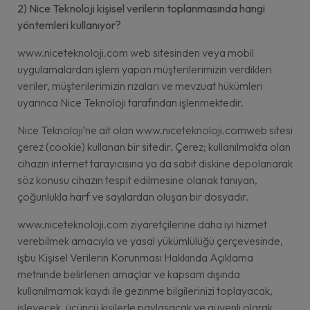
2) Nice Teknoloji kişisel verilerin toplanmasında hangi
yöntemleri kullanıyor?
www.niceteknoloji.com web sitesinden veya mobil
uygulamalardan işlem yapan müşterilerimizin verdikleri
veriler, müşterilerimizin rızaları ve mevzuat hükümleri
uyarınca Nice Teknoloji tarafından işlenmektedir.
Nice Teknoloji’ne ait olan www.niceteknoloji.comweb sitesi
çerez (cookie) kullanan bir sitedir. Çerez; kullanılmakta olan
cihazın internet tarayıcısına ya da sabit diskine depolanarak
söz konusu cihazın tespit edilmesine olanak tanıyan,
çoğunlukla harf ve sayılardan oluşan bir dosyadır.
www.niceteknoloji.com ziyaretçilerine daha iyi hizmet
verebilmek amacıyla ve yasal yükümlülüğü çerçevesinde,
işbu Kişisel Verilerin Korunması Hakkında Açıklama
metninde belirlenen amaçlar ve kapsam dışında
kullanılmamak kaydı ile gezinme bilgilerinizi toplayacak,
işleyecek, üçüncü kişilerle paylaşacak ve güvenli olarak