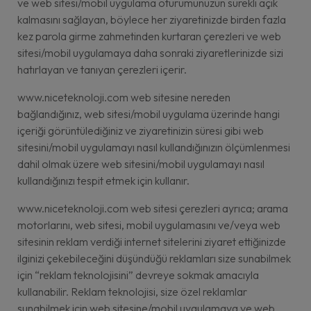
ve web sitesi/mobil uygulama oturumunuzun sürekli açık
kalmasını sağlayan, böylece her ziyaretinizde birden fazla
kez parola girme zahmetinden kurtaran çerezleri ve web
sitesi/mobil uygulamaya daha sonraki ziyaretlerinizde sizi
hatırlayan ve tanıyan çerezleri içerir.
www.niceteknoloji.com web sitesine nereden
bağlandığınız, web sitesi/mobil uygulama üzerinde hangi
içeriği görüntülediğiniz ve ziyaretinizin süresi gibi web
sitesini/mobil uygulamayı nasıl kullandığınızın ölçümlenmesi
dahil olmak üzere web sitesini/mobil uygulamayı nasıl
kullandığınızı tespit etmek için kullanır.
www.niceteknoloji.com web sitesi çerezleri ayrıca; arama
motorlarını, web sitesi, mobil uygulamasını ve/veya web
sitesinin reklam verdiği internet sitelerini ziyaret ettiğinizde
ilginizi çekebileceğini düşündüğü reklamları size sunabilmek
için “reklam teknolojisini” devreye sokmak amacıyla
kullanabilir. Reklam teknolojisi, size özel reklamlar
sunabilmek için web sitesine/mobil uygulamaya ve web