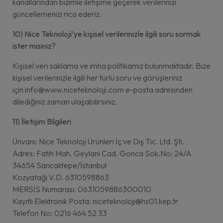
kanallarından bizimle iletişime geçerek verilerinizi
güncellemenizi rica ederiz.
10) Nice Teknoloji’ye kişisel verilerinizle ilgili soru sormak
ister misiniz?
Kişisel veri saklama ve imha politikamız bulunmaktadır. Bize
kişisel verilerinizle ilgili her türlü soru ve görüşleriniz
için info@www.niceteknoloji.com e-posta adresinden
dilediğiniz zaman ulaşabilirsiniz.
11) İletişim Bilgileri
Ünvanı: Nice Teknoloji Ürünleri İç ve Dış Tic. Ltd. Şti.
Adres: Fatih Mah. Geylani Cad. Gonca Sok.No: 24/A
34654 Sancaktepe/İstanbul
Kozyatağı V.D. 6310598863
MERSİS Numarası: 0631059886300010
Kayıtlı Elektronik Posta: niceteknoloji@hs01.kep.tr
Telefon No: 0216 464 52 33